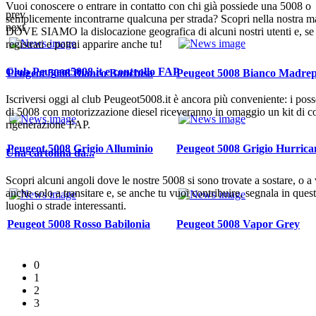
Vuoi conoscere o entrare in contatto con chi già possiede una 5008 o
prev
semplicemente incontrarne qualcuna per strada? Scopri nella nostra m
next
DOVE SIAMO la dislocazione geografica di alcuni nostri utenti e, se
registrati e potrai apparire anche tu!
Club Peugeot5008.it e controllo FAP
Peugeot 5008 Bianco Banchisa
Peugeot 5008 Bianco Madrep
Iscriversi oggi al club Peugeot5008.it è ancora più conveniente: i poss
di 5008 con motorizzazione diesel riceveranno in omaggio un kit di co
rigenerazione FAP.
Peugeot 5008 Grigio Alluminio
Peugeot 5008 Grigio Hurrica
Una cartolina da...
Scopri alcuni angoli dove le nostre 5008 si sono trovate a sostare, o a 
anche solo a transitare e, se anche tu vuoi contribuire, segnala in que
luoghi o strade interessanti.
Peugeot 5008 Rosso Babilonia
Peugeot 5008 Vapor Grey
0
1
2
3