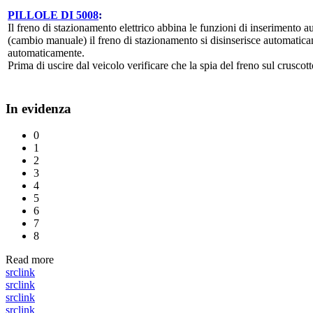
PILLOLE DI 5008
:
Il freno di stazionamento elettrico abbina le funzioni di inserimento a
(cambio manuale) il freno di stazionamento si disinserisce automatica
automaticamente.
Prima di uscire dal veicolo verificare che la spia del freno sul crusco
In evidenza
0
1
2
3
4
5
6
7
8
Read more
src
link
src
link
src
link
src
link