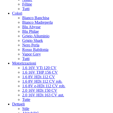
Féline
Tutti
Colori
Bianco Banchisa
Bianco Madreperla
Blu Abysse
Blu Philae
Grigio Alluminio
Grigio Shark
Nero Perla
Rosso Babilonia
Vapor Grey
Tutti
Motorizzazioni
1.6 16V VTi 120 CV
1.6 16V THP 156 CV
1.6 8V HDi 112 CV
1.6 8V HDi 112 CV rob.
1.6 8V e-HDi 112 CV rob.
2.0 16V HDi 150 CV
2.0 16V HDi 163 CV aut.
Tutte
Dettagli
Stile