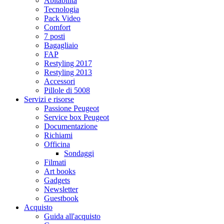
Abitabilità
Tecnologia
Pack Video
Comfort
7 posti
Bagagliaio
FAP
Restyling 2017
Restyling 2013
Accessori
Pillole di 5008
Servizi e risorse
Passione Peugeot
Service box Peugeot
Documentazione
Richiami
Officina
Sondaggi
Filmati
Art books
Gadgets
Newsletter
Guestbook
Acquisto
Guida all'acquisto