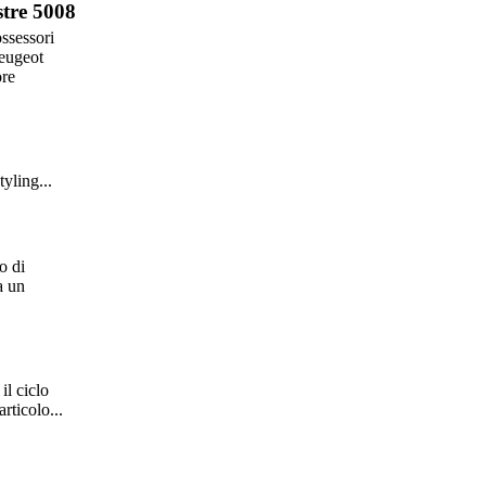
stre 5008
ssessori
eugeot
ore
yling...
o di
a un
il ciclo
rticolo...