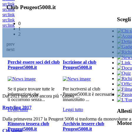
src
link
Club Peugeot5008.it
src
link
src
link
Scegli
src
link
0
src
link
1
2
prev
next
Perchè essere soci del club
Iscrizione al club
Peugeot5008.it
Peugeot5008.it
Se ti piace trovare tutte le
Per iscriversi al club
informazioni che
Peugeot5008.it è necessario
Dal 2021 una 5008 ancora più "cattiva"...
ti occorrono senza...
innanzitutto ...
Restyling 2017
Leggi tutto
Leggi tutto
Allest
Dalla primavera 2017 la Peugeot 5008 si trasforma da monovolume a
Motori
Rinnovo tessera club
Archivio tessere club
Peugeot5008.it
Peugeot5008.it
Chi siamo