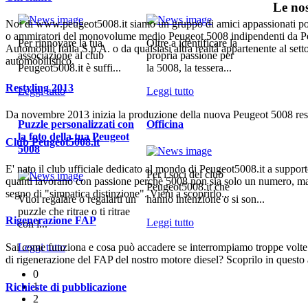
Le no
Noi di www.peugeot5008.it siamo un gruppo di amici appassionati po
o ammiratori del monovolume medio Peugeot 5008 indipendenti da P
Per rinnovare la tua
Oltre a identificare la
Automobili Italia S.p.A. o da qualsiasi altra realtà appartenente al sett
associazione al club
propria passione per
automobilistico.
Peugeot5008.it è suffi...
la 5008, la tessera...
Restyling 2013
Leggi tutto
Leggi tutto
Da novembre 2013 inizia la produzione della nuova Peugeot 5008 rest
Puzzle personalizzati con
Officina
la foto della tua Peugeot
Club Peugeot5008.it
5008
E' nato il club ufficiale dedicato al mondo di Peugeot5008.it a support
Per i soci del club
quanti lavorano con passione perchè 5008 non sia solo un numero, m
Peugeot5008.it che
segno di "simpatica distinzione". Vieni a scoprirlo...
Vuoi regalare o regalarti un
hanno intenzione o si son...
puzzle che ritrae o ti ritrae
Rigenerazione FAP
Leggi tutto
con l...
Sai come funziona e cosa può accadere se interrompiamo troppe volte 
Leggi tutto
di rigenerazione del FAP del nostro motore diesel? Scoprilo in questo a
0
1
Richieste di pubblicazione
2