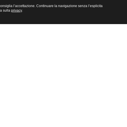
e consiglia l’accettazione. Continuare la navigazione senza l’esplicita
na sulla
privacy
.