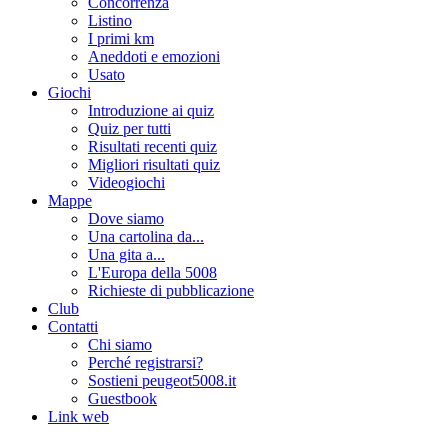
Concorrenza
Listino
I primi km
Aneddoti e emozioni
Usato
Giochi
Introduzione ai quiz
Quiz per tutti
Risultati recenti quiz
Migliori risultati quiz
Videogiochi
Mappe
Dove siamo
Una cartolina da...
Una gita a...
L'Europa della 5008
Richieste di pubblicazione
Club
Contatti
Chi siamo
Perché registrarsi?
Sostieni peugeot5008.it
Guestbook
Link web