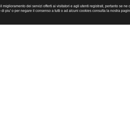
miglioramento dei servizi offerti ai visitatori e agli utenti registrati, pertanto se n
i piu' o per negare il consenso a tutti o ad alcuni cookies consulta la nostra pagi