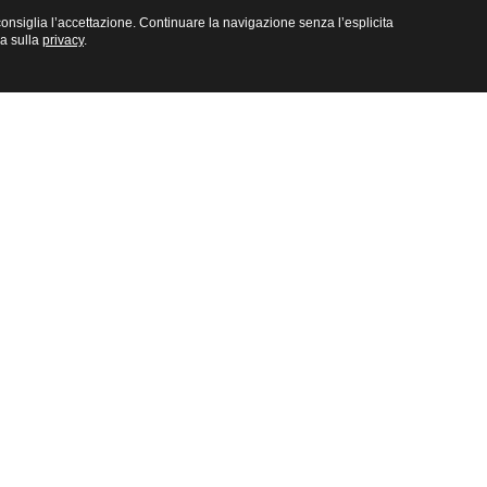
e consiglia l’accettazione. Continuare la navigazione senza l’esplicita
na sulla
privacy
.