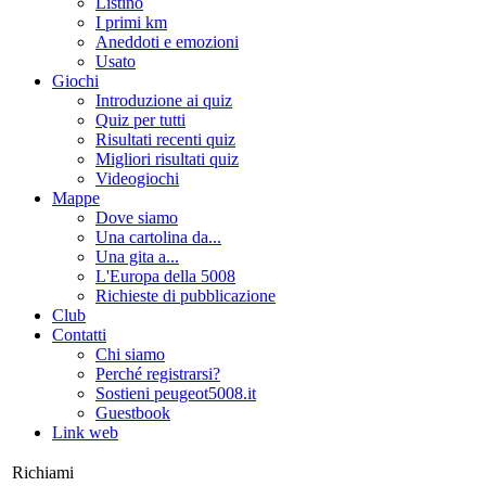
Listino
I primi km
Aneddoti e emozioni
Usato
Giochi
Introduzione ai quiz
Quiz per tutti
Risultati recenti quiz
Migliori risultati quiz
Videogiochi
Mappe
Dove siamo
Una cartolina da...
Una gita a...
L'Europa della 5008
Richieste di pubblicazione
Club
Contatti
Chi siamo
Perché registrarsi?
Sostieni peugeot5008.it
Guestbook
Link web
Richiami