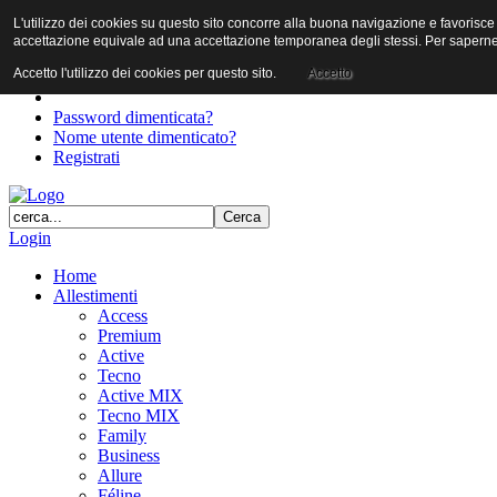
L'utilizzo dei cookies su questo sito concorre alla buona navigazione e favorisce il 
User
accettazione equivale ad una accettazione temporanea degli stessi. Per saperne d
Password
Accetto l'utilizzo dei cookies per questo sito.
Accetto
Password dimenticata?
Nome utente dimenticato?
Registrati
Login
Home
Allestimenti
Access
Premium
Active
Tecno
Active MIX
Tecno MIX
Family
Business
Allure
Féline