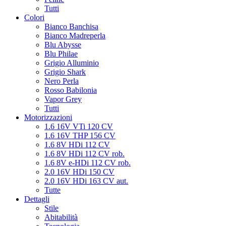
Tutti
Colori
Bianco Banchisa
Bianco Madreperla
Blu Abysse
Blu Philae
Grigio Alluminio
Grigio Shark
Nero Perla
Rosso Babilonia
Vapor Grey
Tutti
Motorizzazioni
1.6 16V VTi 120 CV
1.6 16V THP 156 CV
1.6 8V HDi 112 CV
1.6 8V HDi 112 CV rob.
1.6 8V e-HDi 112 CV rob.
2.0 16V HDi 150 CV
2.0 16V HDi 163 CV aut.
Tutte
Dettagli
Stile
Abitabilità