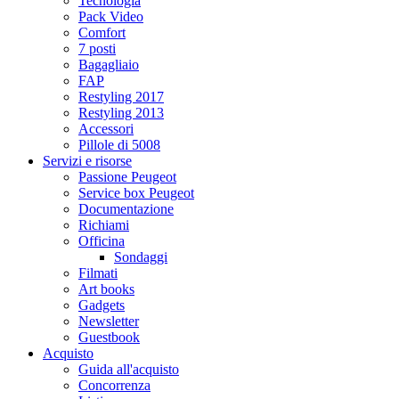
Tecnologia
Pack Video
Comfort
7 posti
Bagagliaio
FAP
Restyling 2017
Restyling 2013
Accessori
Pillole di 5008
Servizi e risorse
Passione Peugeot
Service box Peugeot
Documentazione
Richiami
Officina
Sondaggi
Filmati
Art books
Gadgets
Newsletter
Guestbook
Acquisto
Guida all'acquisto
Concorrenza