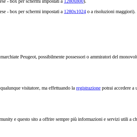
glese - box per schermi impostati a
1280x800
).
glese - box per schermi impostati a
1280x1024
o a risoluzioni maggiori).
te marchiate Peugeot, possibilmente possessori o ammiratori del monov
a qualunque visitatore, ma effettuando la
registrazione
potrai accedere a u
unity e questo sito a offrire sempre più informazioni e servizi utili a c