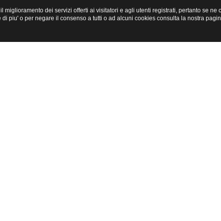
miglioramento dei servizi offerti ai visitatori e agli utenti registrati, pertanto se n
i piu' o per negare il consenso a tutti o ad alcuni cookies consulta la nostra pagi