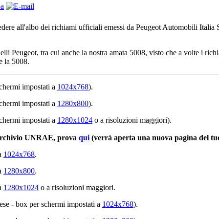
cedere all'albo dei richiami ufficiali emessi da Peugeot Automobili Itali
delli Peugeot, tra cui anche la nostra amata 5008, visto che a volte i r
e la 5008.
 schermi impostati a
1024x768
).
 schermi impostati a
1280x800
).
 schermi impostati a
1280x1024
o a risoluzioni maggiori).
ll'archivio UNRAE, prova
qui
(verrà aperta una nuova pagina del tuo
 a
1024x768
.
 a
1280x800
.
 a
1280x1024
o a risoluzioni maggiori.
glese - box per schermi impostati a
1024x768
).