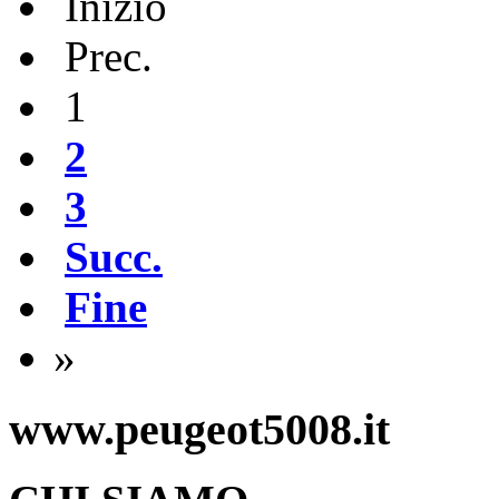
Inizio
Prec.
1
2
3
Succ.
Fine
»
www.peugeot5008.it