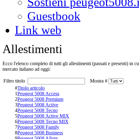
Sostieni peugeot5008.i
Guestbook
Link web
Allestimenti
Ecco l'elenco completo di tutti gli allestimenti (passati e presenti) in 
mercato italiano ad oggi:
Filtro titolo
Mostra #
#
Titolo articolo
1
Peugeot 5008 Access
2
Peugeot 5008 Premium
3
Peugeot 5008 Active
4
Peugeot 5008 Tecno
5
Peugeot 5008 Active MIX
6
Peugeot 5008 Tecno MIX
7
Peugeot 5008 Family
8
Peugeot 5008 Business
9
Peugeot 5008 Allure