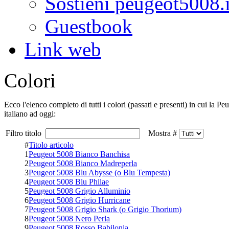
Sostieni peugeot5008.i
Guestbook
Link web
Colori
Ecco l'elenco completo di tutti i colori (passati e presenti) in cui la P
italiano ad oggi:
Filtro titolo
Mostra #
#
Titolo articolo
1
Peugeot 5008 Bianco Banchisa
2
Peugeot 5008 Bianco Madreperla
3
Peugeot 5008 Blu Abysse (o Blu Tempesta)
4
Peugeot 5008 Blu Philae
5
Peugeot 5008 Grigio Alluminio
6
Peugeot 5008 Grigio Hurricane
7
Peugeot 5008 Grigio Shark (o Grigio Thorium)
8
Peugeot 5008 Nero Perla
9
Peugeot 5008 Rosso Babilonia