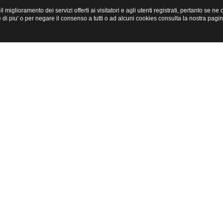
miglioramento dei servizi offerti ai visitatori e agli utenti registrati, pertanto se n
i piu' o per negare il consenso a tutti o ad alcuni cookies consulta la nostra pagi