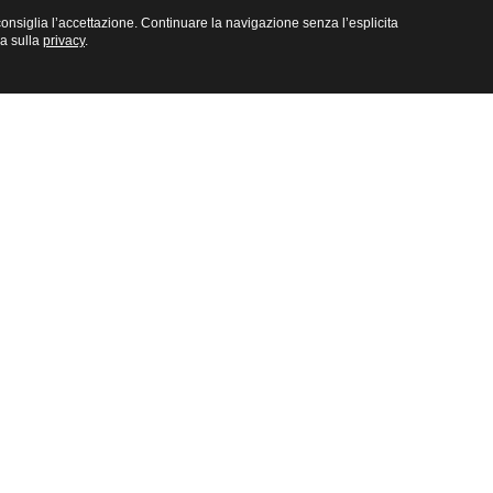
e consiglia l’accettazione. Continuare la navigazione senza l’esplicita
na sulla
privacy
.