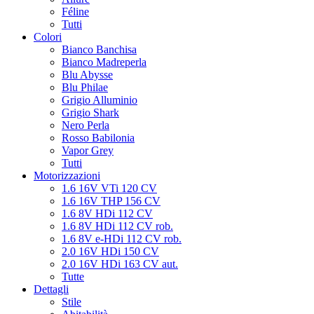
Féline
Tutti
Colori
Bianco Banchisa
Bianco Madreperla
Blu Abysse
Blu Philae
Grigio Alluminio
Grigio Shark
Nero Perla
Rosso Babilonia
Vapor Grey
Tutti
Motorizzazioni
1.6 16V VTi 120 CV
1.6 16V THP 156 CV
1.6 8V HDi 112 CV
1.6 8V HDi 112 CV rob.
1.6 8V e-HDi 112 CV rob.
2.0 16V HDi 150 CV
2.0 16V HDi 163 CV aut.
Tutte
Dettagli
Stile