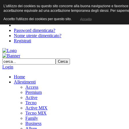
L'utilizzo dei cookies su questo sito concorre alla buona navigazione e favorisce il 
User
accettazione equivale ad una accettazione temporanea degli stessi. Per saperne d
Password
Accetto l'utilizzo dei cookies per questo sito.
Accetto
Password dimenticata?
Nome utente dimenticato?
Registrati
Login
Home
Allestimenti
Access
Premium
Active
Tecno
Active MIX
Tecno MIX
Family
Business
Allure