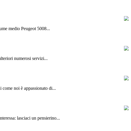
olume medio Peugeot 5008...
lteriori numerosi servizi...
hi come noi è appassionato di...
teressa: lasciaci un pensierino...