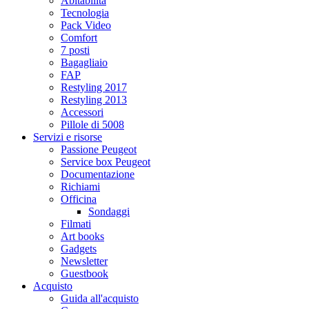
Abitabilità
Tecnologia
Pack Video
Comfort
7 posti
Bagagliaio
FAP
Restyling 2017
Restyling 2013
Accessori
Pillole di 5008
Servizi e risorse
Passione Peugeot
Service box Peugeot
Documentazione
Richiami
Officina
Sondaggi
Filmati
Art books
Gadgets
Newsletter
Guestbook
Acquisto
Guida all'acquisto