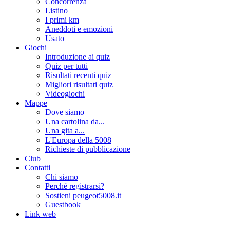
Concorrenza
Listino
I primi km
Aneddoti e emozioni
Usato
Giochi
Introduzione ai quiz
Quiz per tutti
Risultati recenti quiz
Migliori risultati quiz
Videogiochi
Mappe
Dove siamo
Una cartolina da...
Una gita a...
L'Europa della 5008
Richieste di pubblicazione
Club
Contatti
Chi siamo
Perché registrarsi?
Sostieni peugeot5008.it
Guestbook
Link web