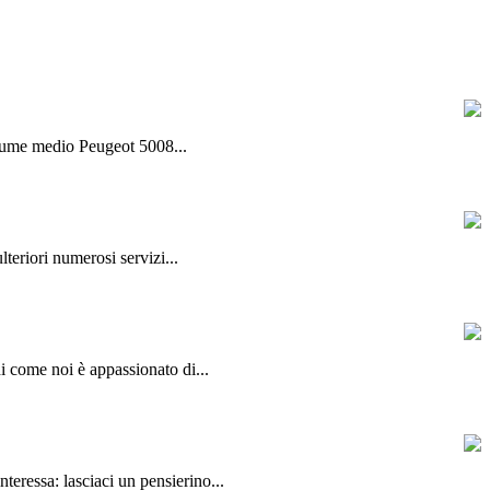
olume medio Peugeot 5008...
lteriori numerosi servizi...
hi come noi è appassionato di...
teressa: lasciaci un pensierino...