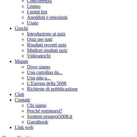
Concorrenza
Listino
I primi km
Aneddoti e emozioni
Usato
Giochi
Introduzione ai quiz
Quiz per tutti
Risultati recenti quiz
Migliori risultati quiz
Videogiochi
Mappe
Dove siamo
Una cartolina da...
Una gita a...
L'Europa della 5008
Richieste di pubblicazione
Club
Contatti
Chi siamo
Perché registrarsi?
Sostieni peugeot5008.it
Guestbook
Link web