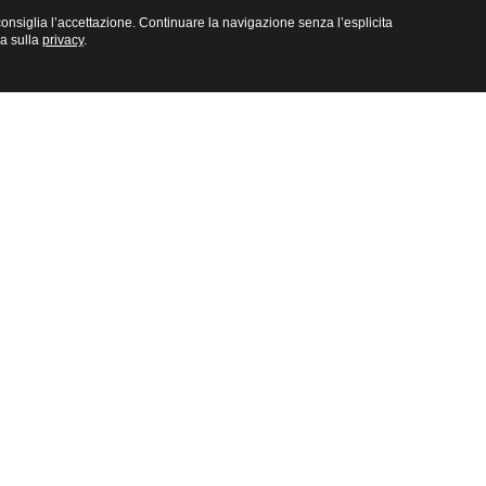
e consiglia l’accettazione. Continuare la navigazione senza l’esplicita
na sulla
privacy
.