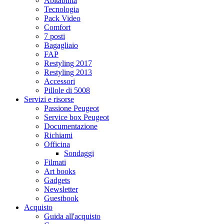
Abitabilità
Tecnologia
Pack Video
Comfort
7 posti
Bagagliaio
FAP
Restyling 2017
Restyling 2013
Accessori
Pillole di 5008
Servizi e risorse
Passione Peugeot
Service box Peugeot
Documentazione
Richiami
Officina
Sondaggi
Filmati
Art books
Gadgets
Newsletter
Guestbook
Acquisto
Guida all'acquisto