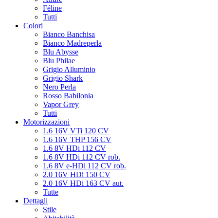
Féline
Tutti
Colori
Bianco Banchisa
Bianco Madreperla
Blu Abysse
Blu Philae
Grigio Alluminio
Grigio Shark
Nero Perla
Rosso Babilonia
Vapor Grey
Tutti
Motorizzazioni
1.6 16V VTi 120 CV
1.6 16V THP 156 CV
1.6 8V HDi 112 CV
1.6 8V HDi 112 CV rob.
1.6 8V e-HDi 112 CV rob.
2.0 16V HDi 150 CV
2.0 16V HDi 163 CV aut.
Tutte
Dettagli
Stile