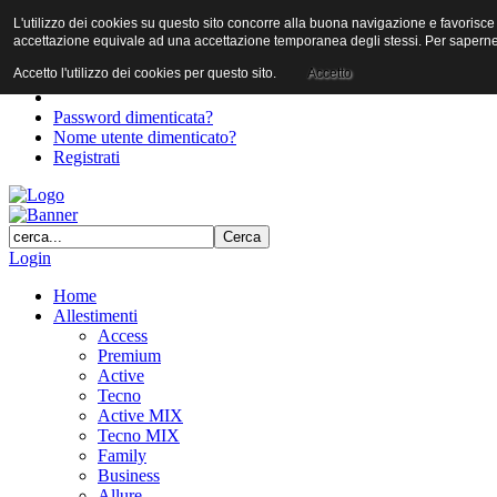
L'utilizzo dei cookies su questo sito concorre alla buona navigazione e favorisce il 
User
accettazione equivale ad una accettazione temporanea degli stessi. Per saperne d
Password
Accetto l'utilizzo dei cookies per questo sito.
Accetto
Password dimenticata?
Nome utente dimenticato?
Registrati
Login
Home
Allestimenti
Access
Premium
Active
Tecno
Active MIX
Tecno MIX
Family
Business
Allure