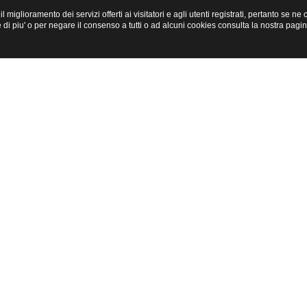
miglioramento dei servizi offerti ai visitatori e agli utenti registrati, pertanto se n
i piu' o per negare il consenso a tutti o ad alcuni cookies consulta la nostra pagi