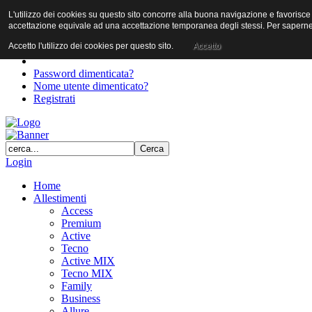
L'utilizzo dei cookies su questo sito concorre alla buona navigazione e favorisce il 
User
accettazione equivale ad una accettazione temporanea degli stessi. Per saperne d
Password
Accetto l'utilizzo dei cookies per questo sito.
Accetto
Password dimenticata?
Nome utente dimenticato?
Registrati
Login
Home
Allestimenti
Access
Premium
Active
Tecno
Active MIX
Tecno MIX
Family
Business
Allure