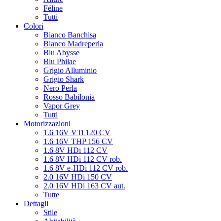
Féline
Tutti
Colori
Bianco Banchisa
Bianco Madreperla
Blu Abysse
Blu Philae
Grigio Alluminio
Grigio Shark
Nero Perla
Rosso Babilonia
Vapor Grey
Tutti
Motorizzazioni
1.6 16V VTi 120 CV
1.6 16V THP 156 CV
1.6 8V HDi 112 CV
1.6 8V HDi 112 CV rob.
1.6 8V e-HDi 112 CV rob.
2.0 16V HDi 150 CV
2.0 16V HDi 163 CV aut.
Tutte
Dettagli
Stile