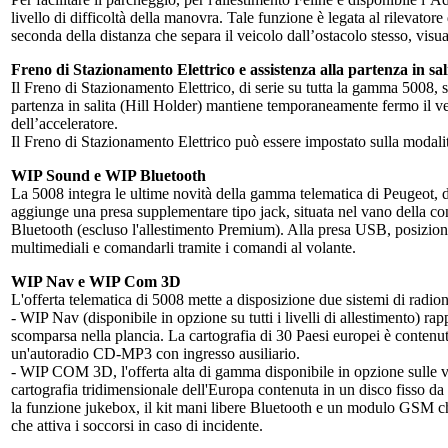
livello di difficoltà della manovra. Tale funzione è legata al rilevatore
seconda della distanza che separa il veicolo dall’ostacolo stesso, visu
Freno di Stazionamento Elettrico e assistenza alla partenza in sal
Il Freno di Stazionamento Elettrico, di serie su tutta la gamma 5008, 
partenza in salita (Hill Holder) mantiene temporaneamente fermo il vei
dell’acceleratore.
Il Freno di Stazionamento Elettrico può essere impostato sulla modal
WIP Sound e WIP Bluetooth
La 5008 integra le ultime novità della gamma telematica di Peugeot,
aggiunge una presa supplementare tipo jack, situata nel vano della c
Bluetooth (escluso l'allestimento Premium). Alla presa USB, posiziona
multimediali e comandarli tramite i comandi al volante.
WIP Nav e WIP Com 3D
L'offerta telematica di 5008 mette a disposizione due sistemi di radio
- WIP Nav (disponibile in opzione su tutti i livelli di allestimento) r
scomparsa nella plancia. La cartografia di 30 Paesi europei è conten
un'autoradio CD-MP3 con ingresso ausiliario.
- WIP COM 3D, l'offerta alta di gamma disponibile in opzione sulle ver
cartografia tridimensionale dell'Europa contenuta in un disco fisso da
la funzione jukebox, il kit mani libere Bluetooth e un modulo GSM che
che attiva i soccorsi in caso di incidente.