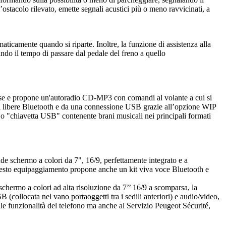
ll’ostacolo rilevato, emette segnali acustici più o meno ravvicinati, a
ticamente quando si riparte. Inoltre, la funzione di assistenza alla
ndo il tempo di passare dal pedale del freno a quello
ase e propone un'autoradio CD-MP3 con comandi al volante a cui si
ani libere Bluetooth e da una connessione USB grazie all’opzione WIP
 o "chiavetta USB" contenente brani musicali nei principali formati
nde schermo a colori da 7", 16/9, perfettamente integrato e a
Questo equipaggiamento propone anche un kit viva voce Bluetooth e
schermo a colori ad alta risoluzione da 7’’ 16/9 a scomparsa, la
(collocata nel vano portaoggetti tra i sedili anteriori) e audio/video,
le funzionalità del telefono ma anche al Servizio Peugeot Sécurité,