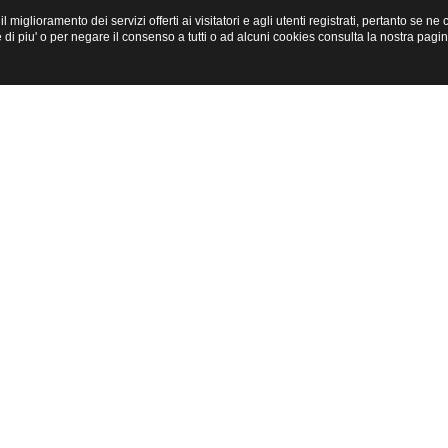
miglioramento dei servizi offerti ai visitatori e agli utenti registrati, pertanto se n
i piu' o per negare il consenso a tutti o ad alcuni cookies consulta la nostra pagi