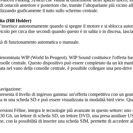
 di ostacoli anteriore e posteriore che, tramite l’altoparlante più vicino a
alizzando graficamente il tutto sullo schermo centrale.
ita (Hill Holder)
s’inserisce autonomamente quando si spegne il motore e si sblocca automa
colo per circa due secondi quando questo è in salita o in discesa, lascia
ità di funzionamento automatica o manuale.
 denominata WIP (World In Peugeot). WIP Sound costituisce l'offerta b
onsolle centrale. Questo dispositivo può essere completato da un kit m
ta nel vano della consolle centrale, è possibile collegare una pen-drive
navigazione:
appresenta il livello di ingresso gamma: un'offerta competitiva con un gra
uta in una scheda SD e può essere visualizzata in modalità bird view. 
sioni Féline, integra le tecnologie più avanzate in questo settore: uno 
 30 Gb, un lettore di scheda SD, un lettore DVD, una presa ausiliare USB 
, con la possibilità di inserire una scheda SIM, permette di accedere al