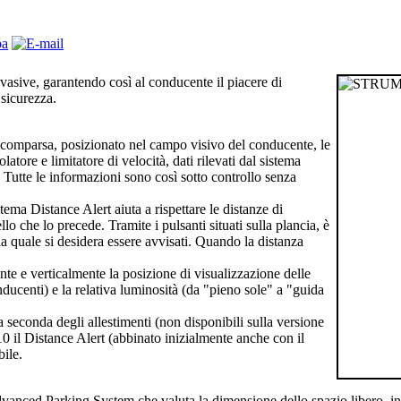
vasive, garantendo così al conducente il piacere di
 sicurezza.
scomparsa, posizionato nel campo visivo del conducente, le
atore e limitatore di velocità, dati rilevati dal sistema
). Tutte le informazioni sono così sotto controllo senza
ema Distance Alert aiuta a rispettare le distanze di
lo che lo precede. Tramite i pulsanti situati sulla plancia, è
lla quale si desidera essere avvisati. Quando la distanza
te e verticalmente la posizione di visualizzazione delle
nducenti) e la relativa luminosità (da "pieno sole" a "guida
seconda degli allestimenti (non disponibili sulla versione
0 il Distance Alert (abbinato inizialmente anche con il
bile.
l’Advanced Parking System che valuta la dimensione dello spazio libero, 