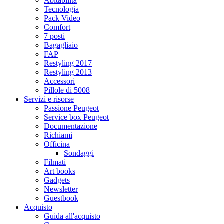
Abitabilità
Tecnologia
Pack Video
Comfort
7 posti
Bagagliaio
FAP
Restyling 2017
Restyling 2013
Accessori
Pillole di 5008
Servizi e risorse
Passione Peugeot
Service box Peugeot
Documentazione
Richiami
Officina
Sondaggi
Filmati
Art books
Gadgets
Newsletter
Guestbook
Acquisto
Guida all'acquisto