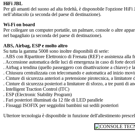
HiFi JBL
Per gli amanti del suono ad alta fedeltà, è disponobile l'opzione HiFi
nell’abitacolo (a seconda del paese di destinazione).
Wi-Fi on board
Per collegare un computer portatile, un palmare, console o altre appare
nel bagagliaio (a seconda del paese di destinazione).
ABS, Airbag, ESP e molto altro
Su tutta la gamma 5008 sono inoltre disponibili di serie:
. ABS con Ripartitore Elettronico di Frenata (REF) e assistenza alla
. Accensione automatica delle luci di emergenza in caso di forte dece
. Airbag a tendina (quello passeggero con disattivazione a chiave) e late
. Chiusura centralizzata con telecomando e automatica ad inizio mov
. Cinture di sicurezza anteriori a pretensione pirotecnica, a limitatore d
. Cinture di sicurezza posteriori a limitatore di sforzo, a tre punti di a
. Intelligent Traction Control (ITC)
. ESP (Electronic Stability Program)
. Fari posteriori illuminati da 12 file di LED parallele
. Fissaggi ISOFIX per seggiolini bambini sui sedili posteriori
Ulteriore tecnologia è disponibile in funzione dell'allestimento prescel