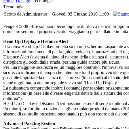
Home
Dettagli
Tecnologia
Tecnologia
Scritto da Administrator
Giovedì 03 Giugno 2010 11:00
Peugeot 5008 offre soluzioni tecnologiche di rilievo ma mai troppo in
dominare sempre il proprio veicolo, viaggiando però cullato e in tutta
Head Up Display e Distance Alert
Il sistema Head Up Display proietta su di uno schermo trasparente a 
informazioni fondamentali per la guida: velocità, impostazioni del regol
Distance Alert (sistema di aiuto al rispetto della distanza di sicurezza
distogliere gli occhi dalla strada, per una guida ancora più sicura.
Per una maggiore sicurezza ed un maggiore controllo, l'innovativo sist
sicurezza indicando il tempo che intercorre tra il proprio veicolo e quel
possibile impostare la distanza di sicurezza (in secondi) al di sotto de
viene raggiunta, scatta un segnale visivo sull’Head Up Display.
La pulsantiera comprende inoltre i comandi per regolare orizzontalmen
informazioni (in base alle diverse esigenze dettate dalla statura dei co
notturna").
Head Up Display e Distance Alert possono essere di serie o optional a 
Premium), se fornito in opzione sugli esemplari prodotti da marzo 201
sistema di controllo pressione pneumatici) può non essere più disponi
Advanced Parking System
Per facilitare il parcheggio, per l'allestimento Féline è disponibile 