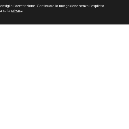
e consiglia l’accettazione. Continuare la navigazione senza l’esplicita
na sulla
privacy
.