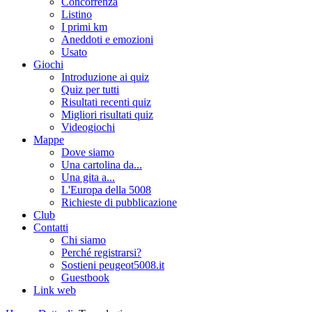
Concorrenza
Listino
I primi km
Aneddoti e emozioni
Usato
Giochi
Introduzione ai quiz
Quiz per tutti
Risultati recenti quiz
Migliori risultati quiz
Videogiochi
Mappe
Dove siamo
Una cartolina da...
Una gita a...
L'Europa della 5008
Richieste di pubblicazione
Club
Contatti
Chi siamo
Perché registrarsi?
Sostieni peugeot5008.it
Guestbook
Link web