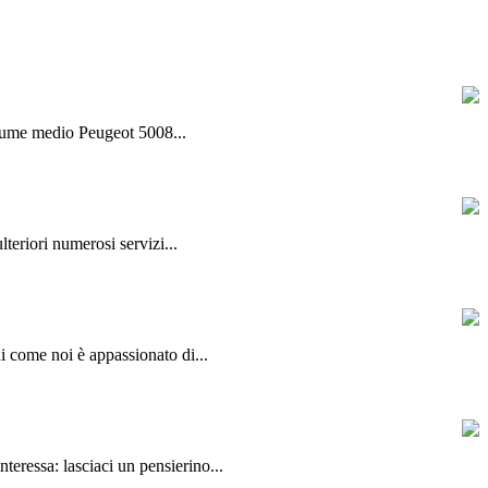
olume medio Peugeot 5008...
lteriori numerosi servizi...
hi come noi è appassionato di...
teressa: lasciaci un pensierino...