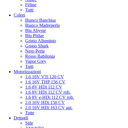
Féline
Tutti
Colori
Bianco Banchisa
Bianco Madreperla
Blu Abysse
Blu Philae
Grigio Alluminio
Grigio Shark
Nero Perla
Rosso Babilonia
Vapor Grey
Tutti
Motorizzazioni
1.6 16V VTi 120 CV
1.6 16V THP 156 CV
1.6 8V HDi 112 CV
1.6 8V HDi 112 CV rob.
1.6 8V e-HDi 112 CV rob.
2.0 16V HDi 150 CV
2.0 16V HDi 163 CV aut.
Tutte
Dettagli
Stile