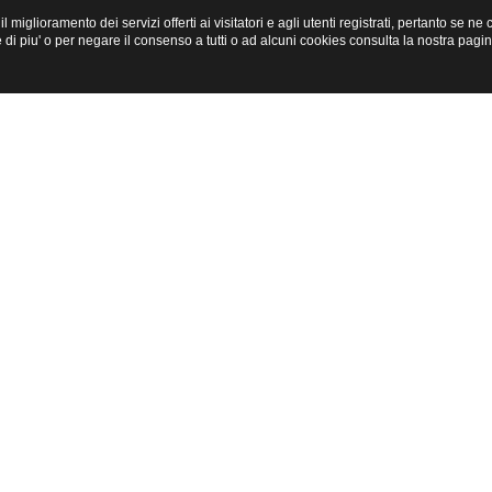
miglioramento dei servizi offerti ai visitatori e agli utenti registrati, pertanto se n
i piu' o per negare il consenso a tutti o ad alcuni cookies consulta la nostra pagi