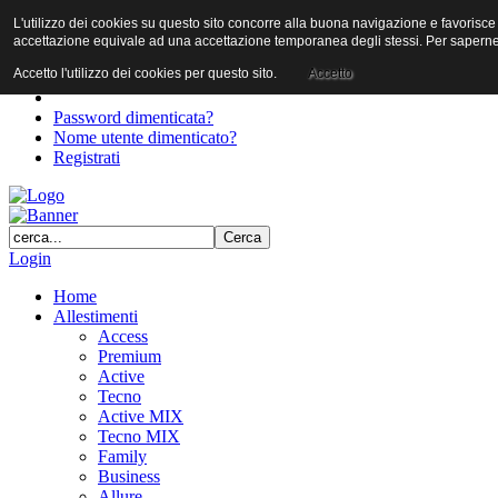
L'utilizzo dei cookies su questo sito concorre alla buona navigazione e favorisce il 
User
accettazione equivale ad una accettazione temporanea degli stessi. Per saperne d
Password
Accetto l'utilizzo dei cookies per questo sito.
Accetto
Password dimenticata?
Nome utente dimenticato?
Registrati
Login
Home
Allestimenti
Access
Premium
Active
Tecno
Active MIX
Tecno MIX
Family
Business
Allure