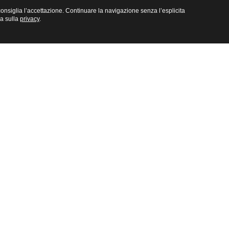
e consiglia l’accettazione. Continuare la navigazione senza l’esplicita
na sulla
privacy
.