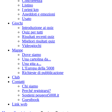
Concorrenza
Listino
I primi km
Aneddoti e emozioni
Usato
Giochi
Introduzione ai quiz
Quiz per tutti
Risultati recenti quiz
Migliori risultati quiz
Videogiochi
Mappe
Dove siamo
Una cartolina da...
Una gita a...
L'Europa della 5008
Richieste di pubblicazione
Club
Contatti
Chi siamo
Perché registrarsi?
Sostieni peugeot5008.it
Guestbook
Link web