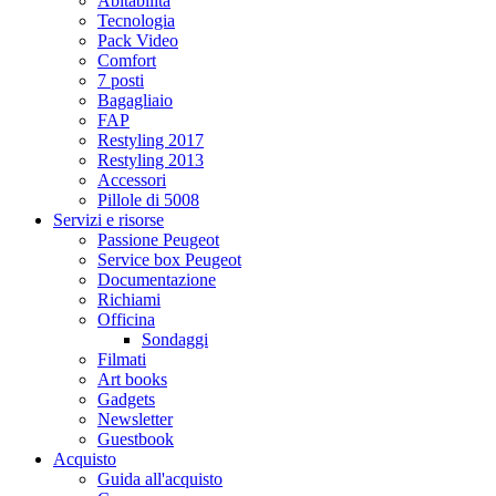
Abitabilità
Tecnologia
Pack Video
Comfort
7 posti
Bagagliaio
FAP
Restyling 2017
Restyling 2013
Accessori
Pillole di 5008
Servizi e risorse
Passione Peugeot
Service box Peugeot
Documentazione
Richiami
Officina
Sondaggi
Filmati
Art books
Gadgets
Newsletter
Guestbook
Acquisto
Guida all'acquisto