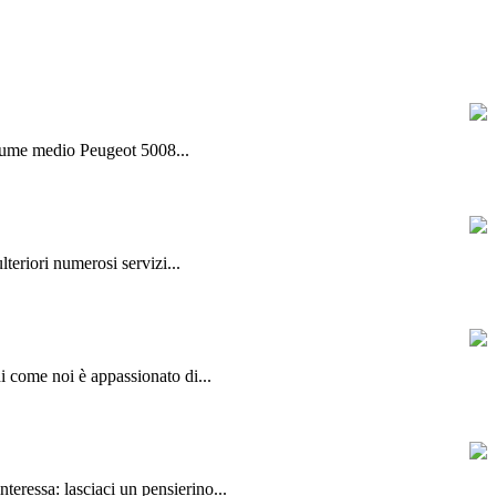
olume medio Peugeot 5008...
lteriori numerosi servizi...
hi come noi è appassionato di...
teressa: lasciaci un pensierino...