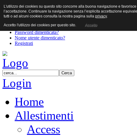
L'utilizzo dei cookies su questo sito concorre alla buona navigazione e favorisce il 
User
l’accettazione. Continuare la navigazione senza l’esplicita accettazione equival
Password
tutti o ad alcuni cookies consulta la nostra pagina sulla
privacy
.
Accetto l'utilizzo dei cookies per questo sito.
Accetto
Password dimenticata?
Nome utente dimenticato?
Registrati
Login
Home
Allestimenti
Access