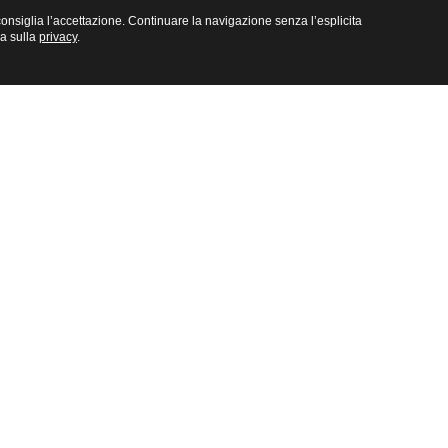
e consiglia l’accettazione. Continuare la navigazione senza l’esplicita
na sulla
privacy
.