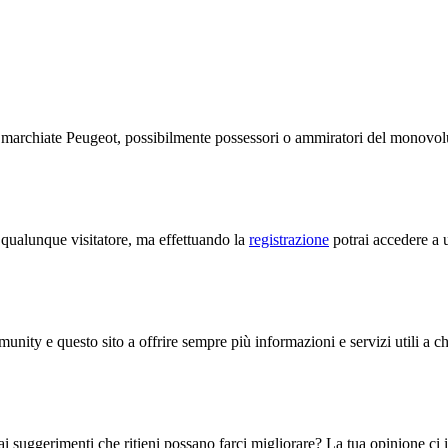
te marchiate Peugeot, possibilmente possessori o ammiratori del monov
a qualunque visitatore, ma effettuando la
registrazione
potrai accedere a u
unity e questo sito a offrire sempre più informazioni e servizi utili a c
i suggerimenti che ritieni possano farci migliorare? La tua opinione ci in