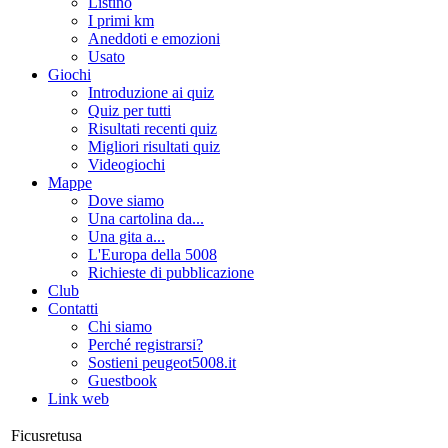
Listino
I primi km
Aneddoti e emozioni
Usato
Giochi
Introduzione ai quiz
Quiz per tutti
Risultati recenti quiz
Migliori risultati quiz
Videogiochi
Mappe
Dove siamo
Una cartolina da...
Una gita a...
L'Europa della 5008
Richieste di pubblicazione
Club
Contatti
Chi siamo
Perché registrarsi?
Sostieni peugeot5008.it
Guestbook
Link web
Ficusretusa