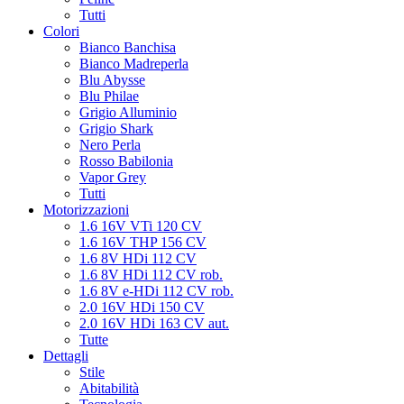
Tutti
Colori
Bianco Banchisa
Bianco Madreperla
Blu Abysse
Blu Philae
Grigio Alluminio
Grigio Shark
Nero Perla
Rosso Babilonia
Vapor Grey
Tutti
Motorizzazioni
1.6 16V VTi 120 CV
1.6 16V THP 156 CV
1.6 8V HDi 112 CV
1.6 8V HDi 112 CV rob.
1.6 8V e-HDi 112 CV rob.
2.0 16V HDi 150 CV
2.0 16V HDi 163 CV aut.
Tutte
Dettagli
Stile
Abitabilità