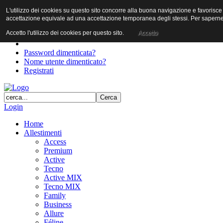
L'utilizzo dei cookies su questo sito concorre alla buona navigazione e favorisce il 
User
accettazione equivale ad una accettazione temporanea degli stessi. Per saperne d
Password
Accetto l'utilizzo dei cookies per questo sito.
Accetto
Password dimenticata?
Nome utente dimenticato?
Registrati
Login
Home
Allestimenti
Access
Premium
Active
Tecno
Active MIX
Tecno MIX
Family
Business
Allure
Féline