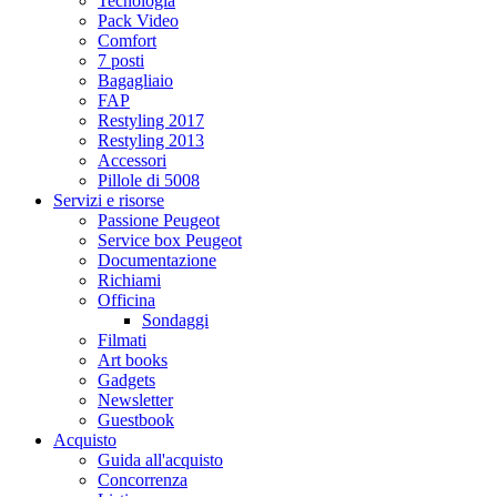
Tecnologia
Pack Video
Comfort
7 posti
Bagagliaio
FAP
Restyling 2017
Restyling 2013
Accessori
Pillole di 5008
Servizi e risorse
Passione Peugeot
Service box Peugeot
Documentazione
Richiami
Officina
Sondaggi
Filmati
Art books
Gadgets
Newsletter
Guestbook
Acquisto
Guida all'acquisto
Concorrenza