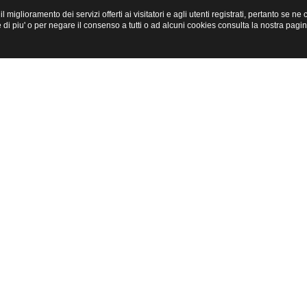
miglioramento dei servizi offerti ai visitatori e agli utenti registrati, pertanto se n
i piu' o per negare il consenso a tutti o ad alcuni cookies consulta la nostra pagi