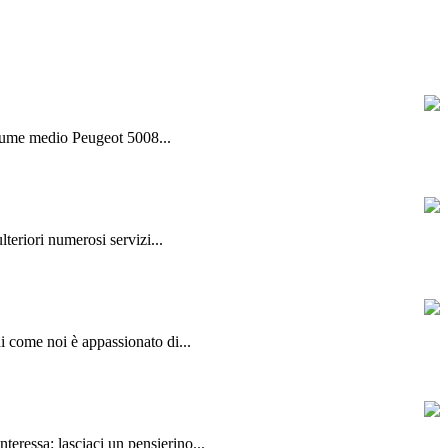
olume medio Peugeot 5008...
lteriori numerosi servizi...
hi come noi è appassionato di...
teressa: lasciaci un pensierino...