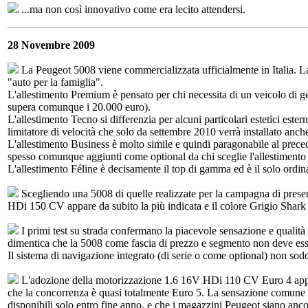
...ma non così innovativo come era lecito attendersi.
28 Novembre 2009
La Peugeot 5008 viene commercializzata ufficialmente in Italia. L
"auto per la famiglia".
L'allestimento Premium è pensato per chi necessita di un veicolo di ge
supera comunque i 20.000 euro).
L'allestimento Tecno si differenzia per alcuni particolari estetici ester
limitatore di velocità che solo da settembre 2010 verrà installato anc
L'allestimento Business è molto simile e quindi paragonabile al precedent
spesso comunque aggiunti come optional da chi sceglie l'allestimento
L'allestimento Féline è decisamente il top di gamma ed è il solo ordinab
Scegliendo una 5008 di quelle realizzate per la campagna di presenta
HDi 150 CV appare da subito la più indicata e il colore Grigio Shark 
I primi test su strada confermano la piacevole sensazione e qualità tat
dimentica che la 5008 come fascia di prezzo e segmento non deve esse
Il sistema di navigazione integrato (di serie o come optional) non so
L'adozione della motorizzazione 1.6 16V HDi 110 CV Euro 4 appare
che la concorrenza è quasi totalmente Euro 5. La sensazione comune è 
disponibili solo entro fine anno, e che i magazzini Peugeot siano anco