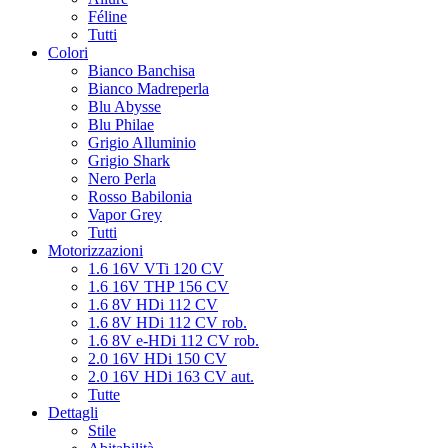
Féline
Tutti
Colori
Bianco Banchisa
Bianco Madreperla
Blu Abysse
Blu Philae
Grigio Alluminio
Grigio Shark
Nero Perla
Rosso Babilonia
Vapor Grey
Tutti
Motorizzazioni
1.6 16V VTi 120 CV
1.6 16V THP 156 CV
1.6 8V HDi 112 CV
1.6 8V HDi 112 CV rob.
1.6 8V e-HDi 112 CV rob.
2.0 16V HDi 150 CV
2.0 16V HDi 163 CV aut.
Tutte
Dettagli
Stile