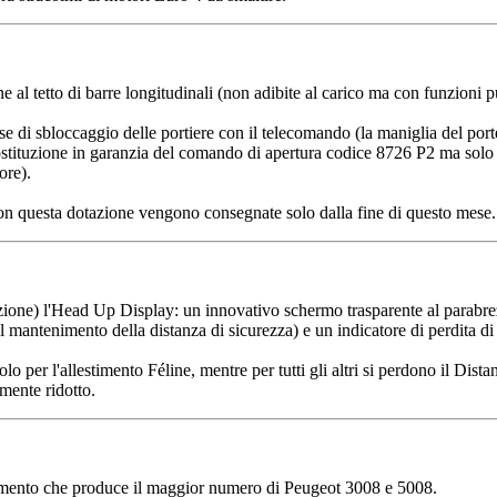
ne al tetto di barre longitudinali (non adibite al carico ma con funzioni 
se di sbloccaggio delle portiere con il telecomando (la maniglia del port
ostituzione in garanzia del comando di apertura codice 8726 P2 ma solo 
ore).
con questa dotazione vengono consegnate solo dalla fine di questo mese.
opzione) l'Head Up Display: un innovativo schermo trasparente al parabr
al mantenimento della distanza di sicurezza) e un indicatore di perdita d
 per l'allestimento Féline, mentre per tutti gli altri si perdono il Dista
mente ridotto.
limento che produce il maggior numero di Peugeot 3008 e 5008.