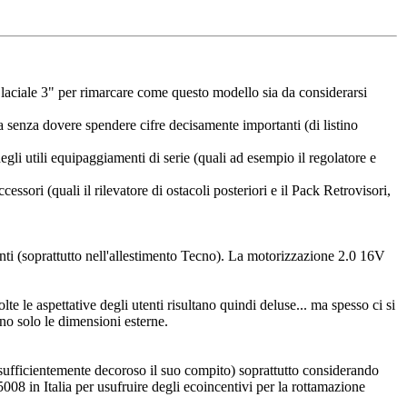
laciale 3" per rimarcare come questo modello sia da considerarsi
a senza dovere spendere cifre decisamente importanti (di listino
degli utili equipaggiamenti di serie (quali ad esempio il regolatore e
essori (quali il rilevatore di ostacoli posteriori e il Pack Retrovisori,
anti (soprattutto nell'allestimento Tecno). La motorizzazione 2.0 16V
olte le aspettative degli utenti risultano quindi deluse... ma spesso ci si
o solo le dimensioni esterne.
ufficientemente decoroso il suo compito) soprattutto considerando
08 in Italia per usufruire degli ecoincentivi per la rottamazione