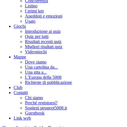
Concorrenza
Listino
I primi km
Aneddoti e emozioni
Usato
Giochi
Introduzione ai quiz
Quiz per tutti
Risultati recenti quiz
Migliori risultati quiz
Videogiochi
Mappe
Dove siamo
Una cartolina da...
Una gita a...
L'Europa della 5008
Richieste di pubblicazione
Club
Contatti
Chi siamo
Perché registrarsi?
Sostieni peugeot5008.it
Guestbook
Link web