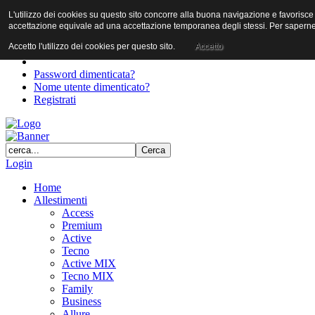
L'utilizzo dei cookies su questo sito concorre alla buona navigazione e favorisce il 
User
accettazione equivale ad una accettazione temporanea degli stessi. Per saperne d
Password
Accetto l'utilizzo dei cookies per questo sito.
Accetto
Password dimenticata?
Nome utente dimenticato?
Registrati
Login
Home
Allestimenti
Access
Premium
Active
Tecno
Active MIX
Tecno MIX
Family
Business
Allure