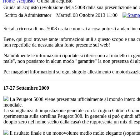
Home
Acquisto
Guida all'acquisto
Guida all'acquisto (evoluzione della 5008 dalla sua presentazione ad 
Scritto da Administrator
Martedì 08 Ottobre 2013 11:00
Sei alla ricerca di una 5008 usata e non sai a cosa potresti andare i
Bene, qui puoi trovare tante informazioni utili a questo scopo e una 
non reperibile da nessuna altra fonte presente sul web!
Naturalmente le informazioni riportate si riferiscono al modello in gen
male", non possiamo in alcun modo "garantire" la non presenza di alt
Per maggiori informazioni su ogni singolo allestimento e motorizzazion
17-27 Settembre 2009
La Peugeot 5008 viene presentata ufficialmente al mondo intero dur
mondiale.
La somiglianza di impostazione generale con la cugina Citroën Grand C
sperimentata sulla sorellina Peugeot 308. In generale si può quindi af
doppio zero nel nome scelto dalla casa) che rappresenta un mix di esp
Il risultato finale è un monovolume medio molto elegante (soprattut