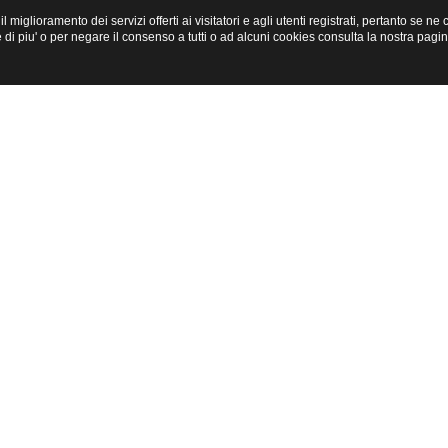
miglioramento dei servizi offerti ai visitatori e agli utenti registrati, pertanto se n
i piu' o per negare il consenso a tutti o ad alcuni cookies consulta la nostra pagi