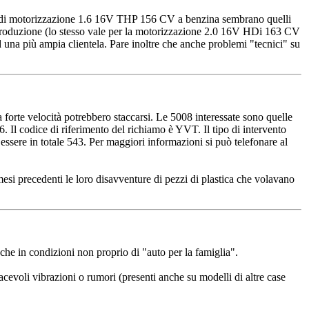
otati di motorizzazione 1.6 16V THP 156 CV a benzina sembrano quelli
n produzione (lo stesso vale per la motorizzazione 2.0 16V HDi 163 CV
 una più ampia clientela. Pare inoltre che anche problemi "tecnici" su
 forte velocità potrebbero staccarsi. Le 5008 interessate sono quelle
dice di riferimento del richiamo è YVT. Il tipo di intervento
o essere in totale 543. Per maggiori informazioni si può telefonare al
esi precedenti le loro disavventure di pezzi di plastica che volavano
e in condizioni non proprio di "auto per la famiglia".
cevoli vibrazioni o rumori (presenti anche su modelli di altre case