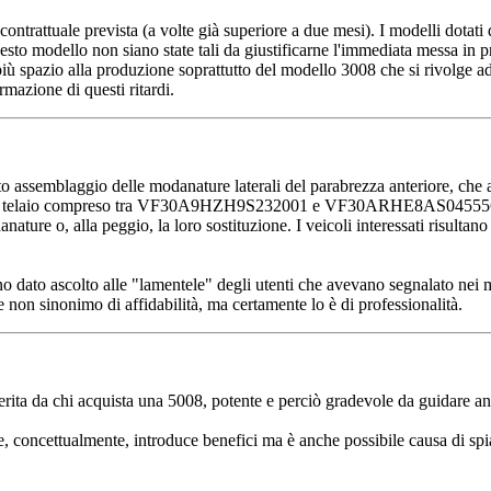
ata contrattuale prevista (a volte già superiore a due mesi). I modelli d
uesto modello non siano state tali da giustificarne l'immediata messa i
iù spazio alla produzione soprattutto del modello 3008 che si rivolge ad
mazione di questi ritardi.
to assemblaggio delle modanature laterali del parabrezza anteriore, che a
i telaio compreso tra VF30A9HZH9S232001 e VF30ARHE8AS045556. Il co
ature o, alla peggio, la loro sostituzione. I veicoli interessati risultan
no dato ascolto alle "lamentele" degli utenti che avevano segnalato nei m
 non sinonimo di affidabilità, ma certamente lo è di professionalità.
a da chi acquista una 5008, potente e perciò gradevole da guidare anch
 concettualmente, introduce benefici ma è anche possibile causa di spia