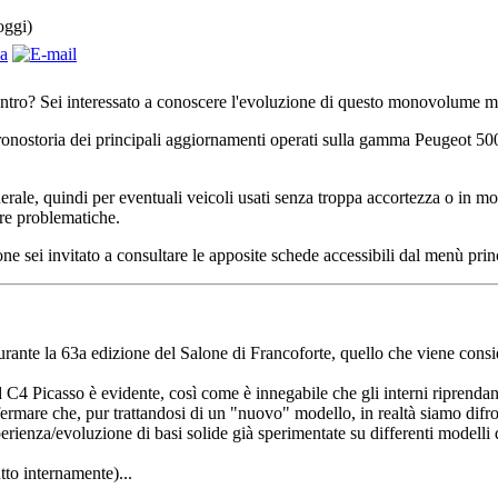
oggi)
ncontro? Sei interessato a conoscere l'evoluzione di questo monovolume m
cronostoria dei principali aggiornamenti operati sulla gamma Peugeot 500
erale, quindi per eventuali veicoli usati senza troppa accortezza o in mod
re problematiche.
e sei invitato a consultare le apposite schede accessibili dal menù princ
ante la 63a edizione del Salone di Francoforte, quello che viene consid
4 Picasso è evidente, così come è innegabile che gli interni riprendano 
fermare che, pur trattandosi di un "nuovo" modello, in realtà siamo difr
erienza/evoluzione di basi solide già sperimentate su differenti modell
to internamente)...