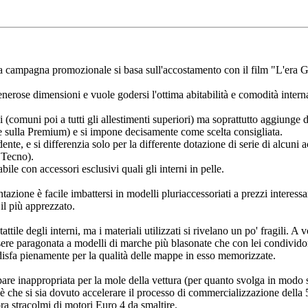
a campagna promozionale si basa sull'accostamento con il film "L'era G
nerose dimensioni e vuole godersi l'ottima abitabilità e comodità intern
ni (comuni poi a tutti gli allestimenti superiori) ma soprattutto aggiunge 
he sulla Premium) e si impone decisamente come scelta consigliata.
e, e si differenzia solo per la differente dotazione di serie di alcuni acc
 Tecno).
ile con accessori esclusivi quali gli interni in pelle.
zione è facile imbattersi in modelli pluriaccessoriati a prezzi interess
il più apprezzato.
tile degli interni, ma i materiali utilizzati si rivelano un po' fragili. A v
re paragonata a modelli di marche più blasonate che con lei condividon
ddisfa pienamente per la qualità delle mappe in esso memorizzate.
 inappropriata per la mole della vettura (per quanto svolga in modo s
che si sia dovuto accelerare il processo di commercializzazione della 50
ra stracolmi di motori Euro 4 da smaltire.