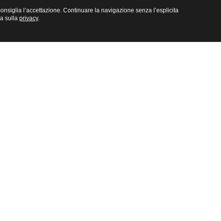
e consiglia l’accettazione. Continuare la navigazione senza l’esplicita
na sulla
privacy
.