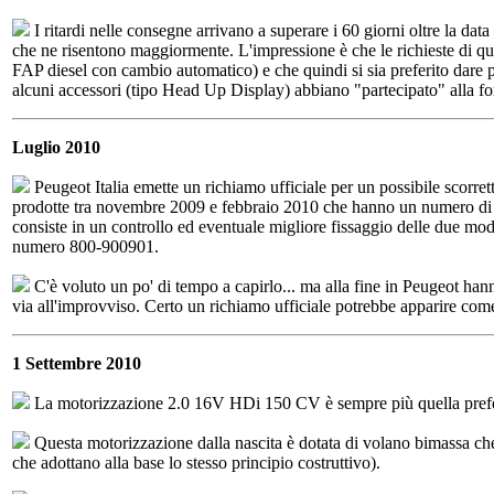
I ritardi nelle consegne arrivano a superare i 60 giorni oltre la d
che ne risentono maggiormente. L'impressione è che le richieste di q
FAP diesel con cambio automatico) e che quindi si sia preferito dare p
alcuni accessori (tipo Head Up Display) abbiano "partecipato" alla for
Luglio 2010
Peugeot Italia emette un richiamo ufficiale per un possibile scorret
prodotte tra novembre 2009 e febbraio 2010 che hanno un numero d
consiste in un controllo ed eventuale migliore fissaggio delle due modan
numero 800-900901.
C'è voluto un po' di tempo a capirlo... ma alla fine in Peugeot han
via all'improvviso. Certo un richiamo ufficiale potrebbe apparire come
1 Settembre 2010
La motorizzazione 2.0 16V HDi 150 CV è sempre più quella preferit
Questa motorizzazione dalla nascita è dotata di volano bimassa che,
che adottano alla base lo stesso principio costruttivo).