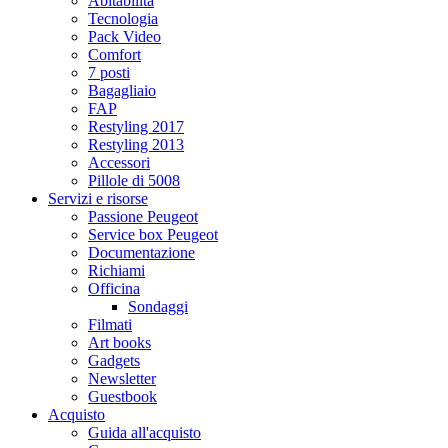
Abitabilità
Tecnologia
Pack Video
Comfort
7 posti
Bagagliaio
FAP
Restyling 2017
Restyling 2013
Accessori
Pillole di 5008
Servizi e risorse
Passione Peugeot
Service box Peugeot
Documentazione
Richiami
Officina
Sondaggi
Filmati
Art books
Gadgets
Newsletter
Guestbook
Acquisto
Guida all'acquisto