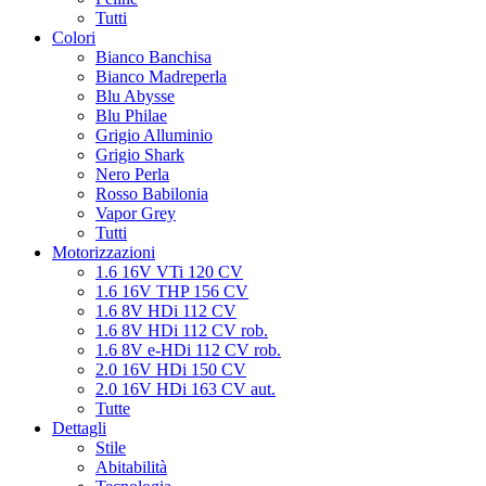
Tutti
Colori
Bianco Banchisa
Bianco Madreperla
Blu Abysse
Blu Philae
Grigio Alluminio
Grigio Shark
Nero Perla
Rosso Babilonia
Vapor Grey
Tutti
Motorizzazioni
1.6 16V VTi 120 CV
1.6 16V THP 156 CV
1.6 8V HDi 112 CV
1.6 8V HDi 112 CV rob.
1.6 8V e-HDi 112 CV rob.
2.0 16V HDi 150 CV
2.0 16V HDi 163 CV aut.
Tutte
Dettagli
Stile
Abitabilità