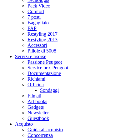
Tecnologia
Pack Video
Comfort
7 posti
Bagagliaio
FAP
Restyling 2017
Restyling 2013
Accessori
Pillole di 5008
Servizi e risorse
Passione Peugeot
Service box Peugeot
Documentazione
Richiami
Officina
Sondaggi
Filmati
Art books
Gadgets
Newsletter
Guestbook
Acquisto
Guida all'acquisto
Concorrenza