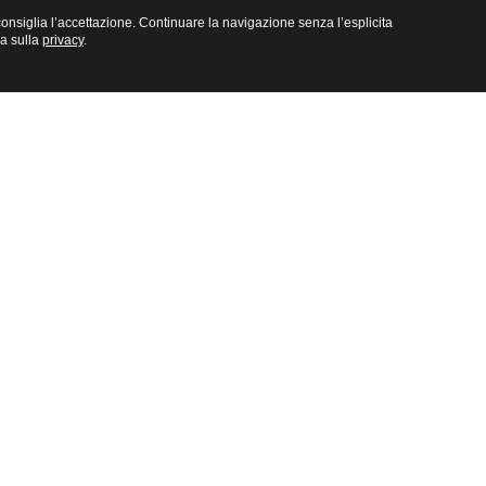
e consiglia l’accettazione. Continuare la navigazione senza l’esplicita
na sulla
privacy
.