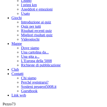
Listino
I primi km
Aneddoti e emozioni
Usato
Giochi
Introduzione ai quiz
Quiz per tutti
Risultati recenti quiz
Migliori risultati quiz
Videogiochi
Mappe
Dove siamo
Una cartolina da...
Una gita a...
L'Europa della 5008
Richieste di pubblicazione
Club
Contatti
Chi siamo
Perché registrarsi?
Sostieni peugeot5008.it
Guestbook
Link web
Pezzo73