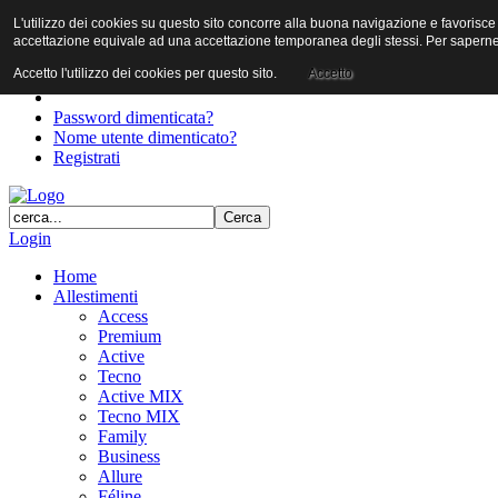
L'utilizzo dei cookies su questo sito concorre alla buona navigazione e favorisce il 
User
accettazione equivale ad una accettazione temporanea degli stessi. Per saperne d
Password
Accetto l'utilizzo dei cookies per questo sito.
Accetto
Password dimenticata?
Nome utente dimenticato?
Registrati
Login
Home
Allestimenti
Access
Premium
Active
Tecno
Active MIX
Tecno MIX
Family
Business
Allure
Féline