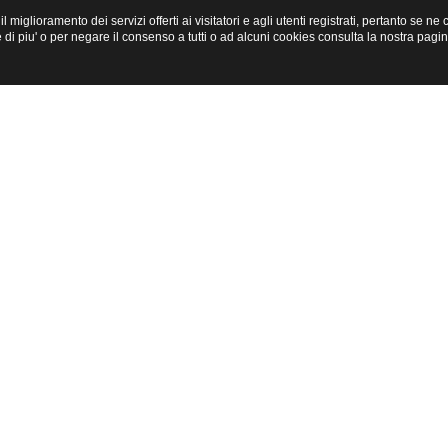
miglioramento dei servizi offerti ai visitatori e agli utenti registrati, pertanto se n
i piu' o per negare il consenso a tutti o ad alcuni cookies consulta la nostra pagi