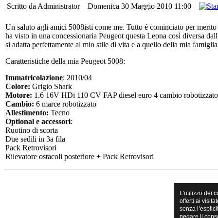
Scritto da Administrator
Domenica 30 Maggio 2010 11:00
Un saluto agli amici 5008isti come me. Tutto è cominciato per merito 
ha visto in una concessionaria Peugeot questa Leona così diversa dalle
si adatta perfettamente al mio stile di vita e a quello della mia famig
Caratteristiche della mia Peugeot 5008:
Immatricolazione
: 2010/04
Colore:
Grigio Shark
Motore:
1.6 16V HDi 110 CV FAP diesel euro 4 cambio robotizzato
Cambio:
6 marce robotizzato
Allestimento:
Tecno
Optional e accessori
:
Ruotino di scorta
Due sedili in 3a fila
Pack Retrovisori
Rilevatore ostacoli posteriore + Pack Retrovisori