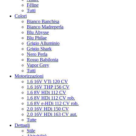
Féline
Tutti
Colori
Bianco Banchisa
Bianco Madreperla
Blu Abysse
Blu Philae
Grigio Alluminio
Grigio Shark
Nero Perla
Rosso Babilonia
Vapor Grey
Tutti
Motorizzazioni
1.6 16V VTi 120 CV
1.6 16V THP 156 CV
1.6 8V HDi 112 CV
1.6 8V HDi 112 CV rob.
1.6 8V e-HDi 112 CV rob.
2.0 16V HDi 150 CV
2.0 16V HDi 163 CV aut.
Tutte
Dettagli
Stile