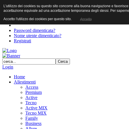
L'utilizzo dei cookies su questo sito concorre alla buona navigazione e favorisce il 
User
accettazione equivale ad una accettazione temporanea degli stessi. Per saperne d
Password
Accetto l'utilizzo dei cookies per questo sito.
Accetto
Password dimenticata?
Nome utente dimenticato?
Registrati
Login
Home
Allestimenti
Access
Premium
Active
Tecno
Active MIX
Tecno MIX
Family
Business
Allure