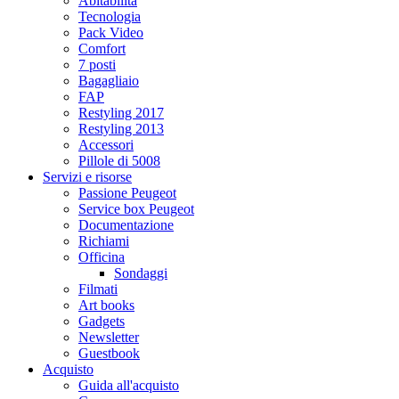
Abitabilità
Tecnologia
Pack Video
Comfort
7 posti
Bagagliaio
FAP
Restyling 2017
Restyling 2013
Accessori
Pillole di 5008
Servizi e risorse
Passione Peugeot
Service box Peugeot
Documentazione
Richiami
Officina
Sondaggi
Filmati
Art books
Gadgets
Newsletter
Guestbook
Acquisto
Guida all'acquisto