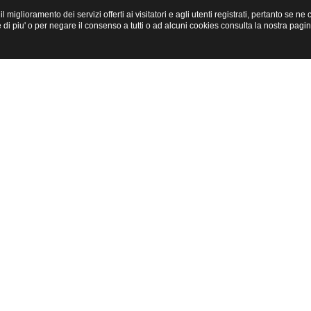
miglioramento dei servizi offerti ai visitatori e agli utenti registrati, pertanto se n
i piu' o per negare il consenso a tutti o ad alcuni cookies consulta la nostra pagi