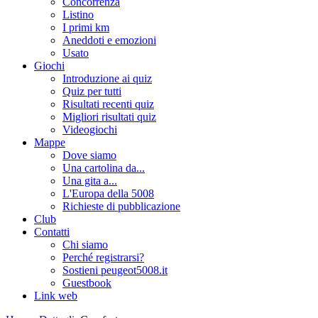
Concorrenza
Listino
I primi km
Aneddoti e emozioni
Usato
Giochi
Introduzione ai quiz
Quiz per tutti
Risultati recenti quiz
Migliori risultati quiz
Videogiochi
Mappe
Dove siamo
Una cartolina da...
Una gita a...
L'Europa della 5008
Richieste di pubblicazione
Club
Contatti
Chi siamo
Perché registrarsi?
Sostieni peugeot5008.it
Guestbook
Link web