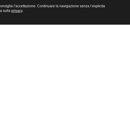
e consiglia l’accettazione. Continuare la navigazione senza l’esplicita
na sulla
privacy
.