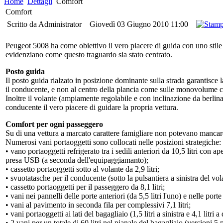
Home
Dettagli
Comfort
Comfort
Scritto da Administrator
Giovedì 03 Giugno 2010 11:00
Peugeot 5008 ha come obiettivo il vero piacere di guida con uno stile s
evidenziano come questo traguardo sia stato centrato.
Posto guida
Il posto guida rialzato in posizione dominante sulla strada garantisce 
il conducente, e non al centro della plancia come sulle monovolume cl
Inoltre il volante (ampiamente regolabile e con inclinazione da berlina
conducente il vero piacere di guidare la propria vettura.
Comfort per ogni passeggero
Su di una vettura a marcato carattere famigliare non potevano mancare t
Numerosi vani portaoggetti sono collocati nelle posizioni strategiche:
• vano portaoggetti refrigerato tra i sedili anteriori da 10,5 litri con a
presa USB (a seconda dell'equipaggiamanto);
• cassetto portaoggetti sotto al volante da 2,9 litri;
• svuotatasche per il conducente (sotto la pulsantiera a sinistra del vola
• cassetto portaoggetti per il passeggero da 8,1 litri;
• vani nei pannelli delle porte anteriori (da 5,5 litri l'uno) e nelle porte 
• vani al pavimento in seconda fila per complessivi 7,1 litri;
• vani portaoggetti ai lati del bagagliaio (1,5 litri a sinistra e 4,1 litri a 
• 2 vani per un totale di 60 litri nel pianale del bagagliaio (versioni 5 p