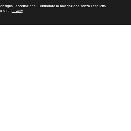
e consiglia l’accettazione. Continuare la navigazione senza l’esplicita
na sulla
privacy
.