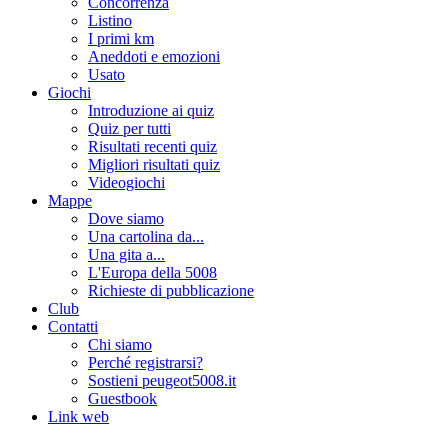
Concorrenza
Listino
I primi km
Aneddoti e emozioni
Usato
Giochi
Introduzione ai quiz
Quiz per tutti
Risultati recenti quiz
Migliori risultati quiz
Videogiochi
Mappe
Dove siamo
Una cartolina da...
Una gita a...
L'Europa della 5008
Richieste di pubblicazione
Club
Contatti
Chi siamo
Perché registrarsi?
Sostieni peugeot5008.it
Guestbook
Link web