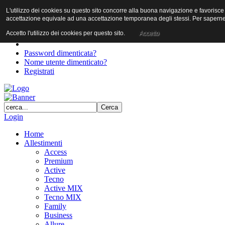
L'utilizzo dei cookies su questo sito concorre alla buona navigazione e favorisce il 
User
accettazione equivale ad una accettazione temporanea degli stessi. Per saperne d
Password
Accetto l'utilizzo dei cookies per questo sito.
Accetto
Password dimenticata?
Nome utente dimenticato?
Registrati
Login
Home
Allestimenti
Access
Premium
Active
Tecno
Active MIX
Tecno MIX
Family
Business
Allure