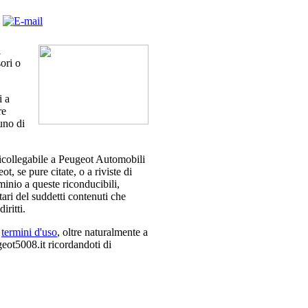
i
ori o
i a
re
uno di
icollegabile a Peugeot Automobili
t, se pure citate, o a riviste di
ominio a queste riconducibili,
ari del suddetti contenuti che
iritti.
e
termini d'uso
, oltre naturalmente a
geot5008.it ricordandoti di