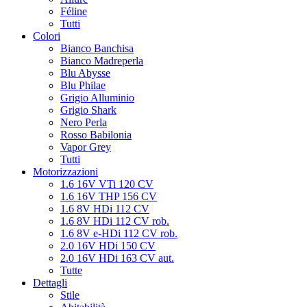
Féline
Tutti
Colori
Bianco Banchisa
Bianco Madreperla
Blu Abysse
Blu Philae
Grigio Alluminio
Grigio Shark
Nero Perla
Rosso Babilonia
Vapor Grey
Tutti
Motorizzazioni
1.6 16V VTi 120 CV
1.6 16V THP 156 CV
1.6 8V HDi 112 CV
1.6 8V HDi 112 CV rob.
1.6 8V e-HDi 112 CV rob.
2.0 16V HDi 150 CV
2.0 16V HDi 163 CV aut.
Tutte
Dettagli
Stile