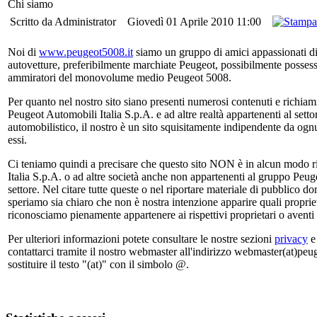
Chi siamo
Scritto da Administrator
Giovedì 01 Aprile 2010 11:00
Noi di
www.peugeot5008.it
siamo un gruppo di amici appassionati d
autovetture, preferibilmente marchiate Peugeot, possibilmente possess
ammiratori del monovolume medio Peugeot 5008.
Per quanto nel nostro sito siano presenti numerosi contenuti e richiam
Peugeot Automobili Italia S.p.A. e ad altre realtà appartenenti al setto
automobilistico, il nostro è un sito squisitamente indipendente da ogn
essi.
Ci teniamo quindi a precisare che questo sito NON è in alcun modo r
Italia S.p.A. o ad altre società anche non appartenenti al gruppo Peugeo
settore. Nel citare tutte queste o nel riportare materiale di pubblico d
speriamo sia chiaro che non è nostra intenzione apparire quali propriet
riconosciamo pienamente appartenere ai rispettivi proprietari o aventi d
Per ulteriori informazioni potete consultare le nostre sezioni
privacy
contattarci tramite il nostro webmaster all'indirizzo webmaster(at)peu
sostituire il testo "(at)" con il simbolo @.