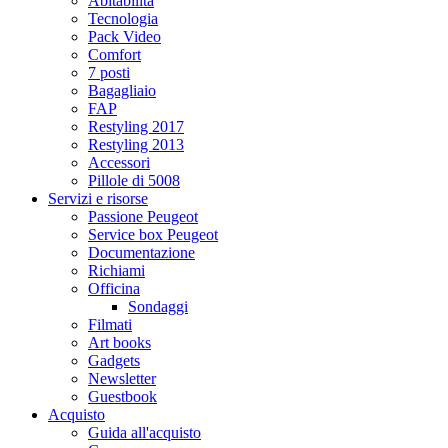
Abitabilità
Tecnologia
Pack Video
Comfort
7 posti
Bagagliaio
FAP
Restyling 2017
Restyling 2013
Accessori
Pillole di 5008
Servizi e risorse
Passione Peugeot
Service box Peugeot
Documentazione
Richiami
Officina
Sondaggi
Filmati
Art books
Gadgets
Newsletter
Guestbook
Acquisto
Guida all'acquisto