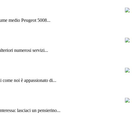
olume medio Peugeot 5008...
lteriori numerosi servizi...
hi come noi è appassionato di...
teressa: lasciaci un pensierino...