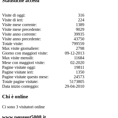
Statistiche accessi
Visite di oggi:
316
Visite di ieri:
224
Visite mese corrente:
1389
Visite mese precedente:
9029
Visite anno corrente:
39935
Visite anno precedente:
43750
Totale visite:
799559
Max visite giornaliere:
2798
Giorno con maggiori visite:
09-12-2013
Max visite mensili:
11684
Mese con maggiori visite:
02-2020
Pagine visitate oggi:
19811
Pagine visitate ieri:
1350
Pagine visitate questo mese:
24573
Totale pagine visitate:
5173805
Data inizio conteggio:
29-04-2010
Chi è online
Ci sono 3 visitatori online
www.peugeot5008.it