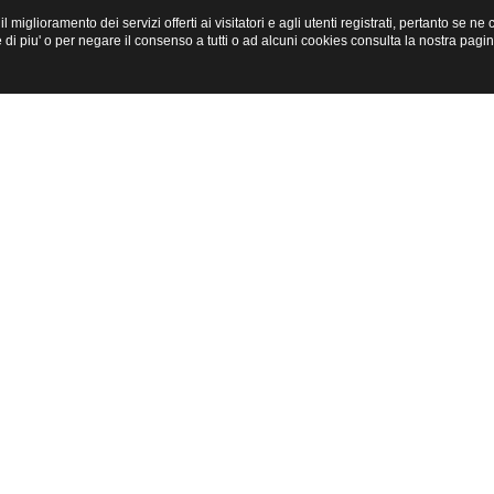
miglioramento dei servizi offerti ai visitatori e agli utenti registrati, pertanto se n
i piu' o per negare il consenso a tutti o ad alcuni cookies consulta la nostra pagi